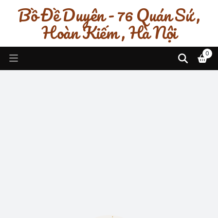
Bồ Đề Duyên - 76 Quán Sứ ,
Hoàn Kiếm , Hà Nội
0