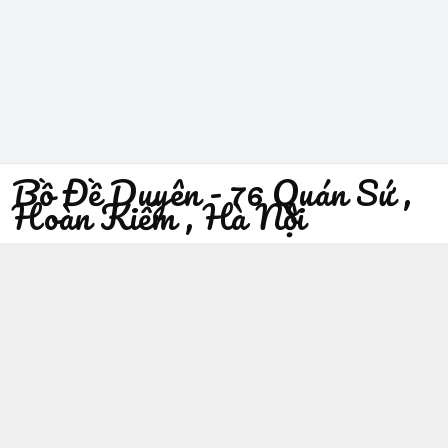
Bồ Đề Duyên - 76 Quán Sứ ,
Hoàn Kiếm , Hà Nội
096 529 1229
Địa chỉ
:
76 Quán Sứ, Phường Trần Hưng Đạo, Hà Nội -
Quận Hoàn Kiếm
https://www.facebook.com/sieuthiphatgiaobodeduyen/
096 529 1229
Giới thiệu
© 2026
Bồ Đề Duyên - 76 Quán Sứ , Hoàn Kiếm , Hà Nội