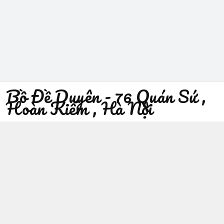
Bồ Đề Duyên - 76 Quán Sứ ,
Hoàn Kiếm , Hà Nội
096 529 1229
Địa chỉ
:
76 Quán Sứ, Phường Trần Hưng Đạo, Hà Nội -
Quận Hoàn Kiếm
https://www.facebook.com/sieuthiphatgiaobodeduyen/
096 529 1229
Giới thiệu
© 2026
Bồ Đề Duyên - 76 Quán Sứ , Hoàn Kiếm , Hà Nội