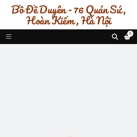
Bồ Đề Duyên - 76 Quán Sứ ,
Hoàn Kiếm , Hà Nội
0