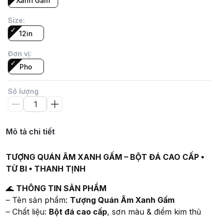
Xanh Gấm
Size
:
12in
Đơn vị
:
Pho
Số lượng
Mô tả chi tiết
TƯỢNG QUÁN ÂM XANH GẤM – BỘT ĐÁ CAO CẤP •
TỪ BI • THANH TỊNH
🌊
THÔNG TIN SẢN PHẨM
– Tên sản phẩm:
Tượng Quán Âm Xanh Gấm
– Chất liệu:
Bột đá cao cấp
, sơn màu & điểm kim thủ