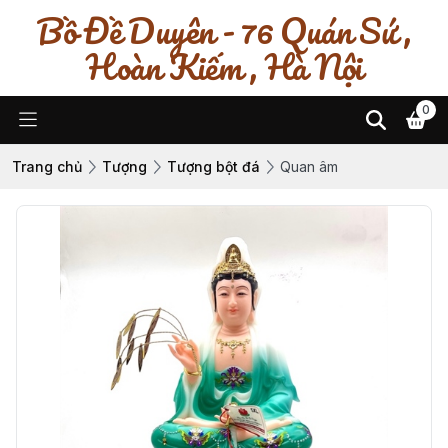
Bồ Đề Duyên - 76 Quán Sứ ,
Hoàn Kiếm , Hà Nội
0
Trang chủ
Tượng
Tượng bột đá
Quan âm