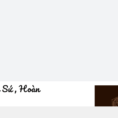
 Sứ , Hoàn
à Nội - Quận Hoàn Kiếm