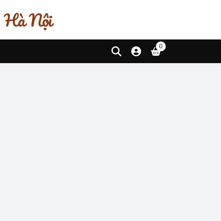
, Hà Nội
0