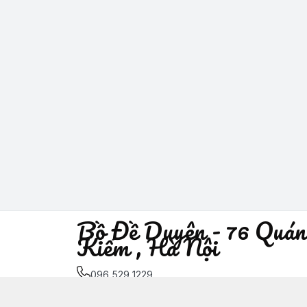
Bồ Đề Duyên - 76 Quán
Kiếm , Hà Nội
096 529 1229
Địa chỉ
:
76 Quán Sứ, Phường Trần Hưng Đạo, H