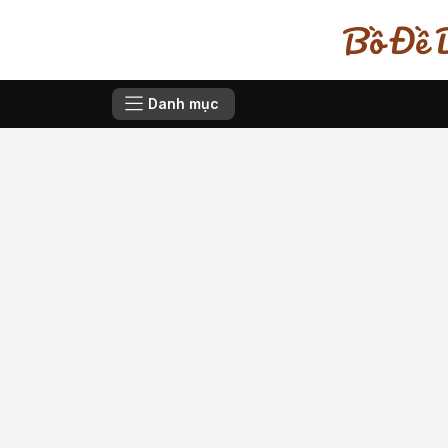
Bồ Đề D
Danh mục